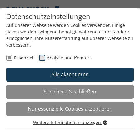
Skip to main content
Skip to page footer
Datenschutzeinstellungen
You are here:
Auf unserer Webseite werden Cookies verwendet. Einige
Was kann DEVACHECK
davon werden zwingend benötigt, während es uns andere
ermöglichen, Ihre Nutzererfahrung auf unserer Webseite zu
verbessern.
Was kann DEVACHECK
Essenziell
Analyse und Komfort
Mit dem Evaluationstool können Sie verschiedene
Arten von Projekten evaluieren.
Alle akzeptieren
Wählen Sie eine Option für nähere Informationen und
Beispiele.
Speichern & schließen
Nur essenzielle Cookies akzeptieren
Einzelprojekte
Weitere Informationen anzeigen
Essenziell
Weiterlesen
Essenzielle Cookies werden für grundlegende Funktionen